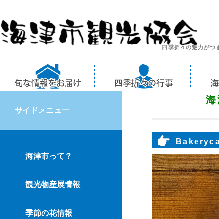
四季折々の魅力がつ
海
サイドメニュー
Baker
海津市って？
観光物産展情報
季節の花情報