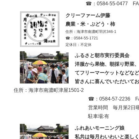
☎：0584-55-0477 FAX:0584-
クリーファーム伊藤
農業・米・ぶどう・柿
住所：海津市南濃町羽沢346-1
☎：0584-55-1721
定休日：不定休
ふるさと朝市実行委員会
洋服から果物、朝採り野菜
てフリーマーケットなどな
皆さんに喜んでいただいて
住所：海津市南濃町津屋1501-2
☎：0584-57-2236 FAX:0584
営業時間 毎月第2日曜日 8：
駐車場:有
ふれあいモーニング娘
私共は毎月わいわいと楽し