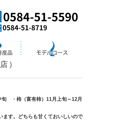
海津
岐阜県の最南
売店）
中旬 ・柿（富有柿）11月上旬～12月
います。どちらも甘くておいしいので