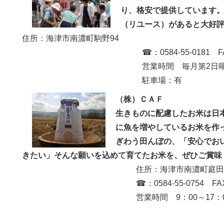
り、格安で提供しています
（リユース）があると大好
住所：海津市南濃町駒野94
☎：0584-55-0181 FAX:0584
営業時間 毎月第2日曜日 7：3
駐車場：有
（株）ＣＡＦ
生きものに配慮したお米は日
に魚を増やしているお米を作
ぎわう田んぼの、「安心でお
きたい」そんな願いを込めて育てたお米を、ぜひご賞味
住所：海津市南濃町庭田289
☎：0584-55-0754 FAX:050-1
営業時間 9：00～17：00 