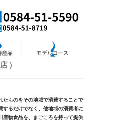
海津
岐阜県の最南
売店）
れたものをその地域で消費することで
費するだけでなく、他地域の消費者に
川産物食品を、まごころを持って提供