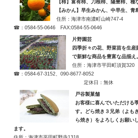
【柿】富有柿、刀根柿、陽豊柿
【みかん】早生みかん、中早生、青
住所：海津市南濃町山崎747-4
☎：0584-55-0646 FAX:0584-55-0646
片野園芸
四季折々の花、野菜苗を生産
で新鮮な商品を豊富な品揃え
住所：海津市平田町須賀320
☎：0584-67-3152、090-8677-8052
定休日：無休
戸谷製菓舗
お客様に喜んでいただける
す。どら焼き３兄弟（よも
ら焼き）をよろしくお願い
ます。
住所：海津市平田町野寺1318